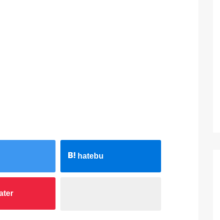
hatebu
ater