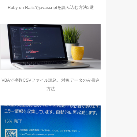
Ruby on Railsでjavascriptを読み込む方法3選
VBAで複数CSVファイル読込、対象データのみ書込
方法