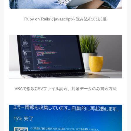
Ruby on Railsでjavascriptを読み込む方法3選
VBAで複数CSVファイル読込、対象データのみ書込方法