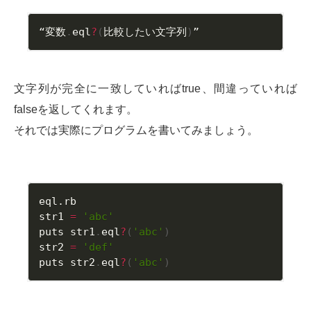
“変数
.
eql
?
(
比較したい文字列
)
”
文字列が完全に一致していればtrue、間違っていれば
falseを返してくれます。
それでは実際にプログラムを書いてみましょう。
eql.rb
str1 
=
'abc'
puts str1
.
eql
?
(
'abc'
)
‏str2 
=
'def'
puts str2
.
eql
?
(
'abc'
)