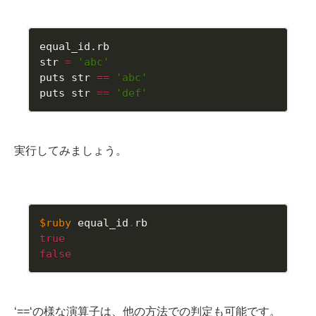
equal_id.rb
str 
=
'abc'
puts str 
==
'abc'
puts str 
==
'def'
実行してみましょう。
$ruby
 equal_id
.
true
false
‘==‘の様な演算子は、他の方法での判定も可能です。