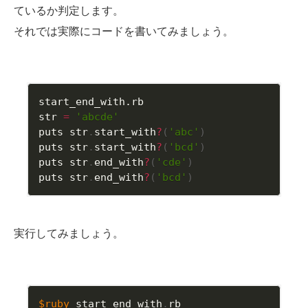
ているか判定します。
それでは実際にコードを書いてみましょう。
start_end_with.rb
str 
=
'abcde'
puts str
.
start_with
?
(
'abc'
)
puts str
.
start_with
?
(
'bcd'
)
puts str
.
end_with
?
(
'cde'
)
puts str
.
end_with
?
(
'bcd'
)
実行してみましょう。
$ruby
 start_end_with
.