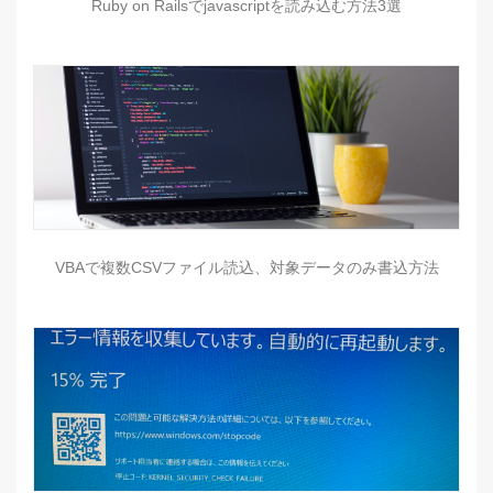
Ruby on Railsでjavascriptを読み込む方法3選
VBAで複数CSVファイル読込、対象データのみ書込方法