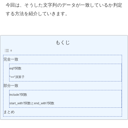
今回は、そうした文字列のデータが一致しているか判定
する方法を紹介していきます。
もくじ
完全一致
eql?関数
“==“演算子
部分一致
include?関数
start_with?関数とend_with?関数
まとめ