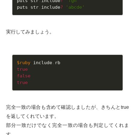
puts str
.
include
?
'fgh'
puts str
.
include
?
'abcde'
実行してみましょう。
$ruby
 include
.
true
false
true
完全一致の場合も含めて確認しましたが、きちんとtrue
を返してくれています。
部分一致だけでなく完全一致の場合も判定してくれま
す。