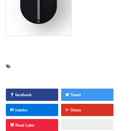
facebook
Tweet
hatebu
Share
Read Later