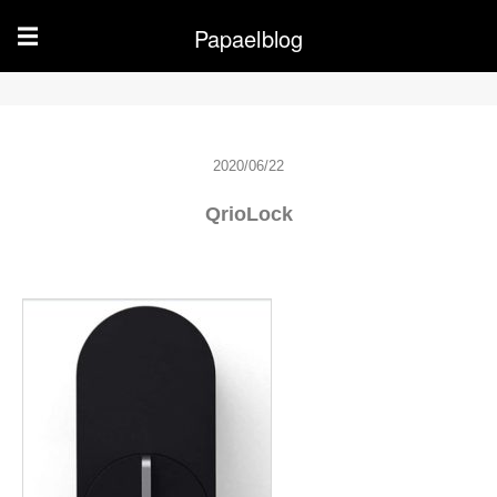
Papaelblog
☰
2020/06/22
QrioLock