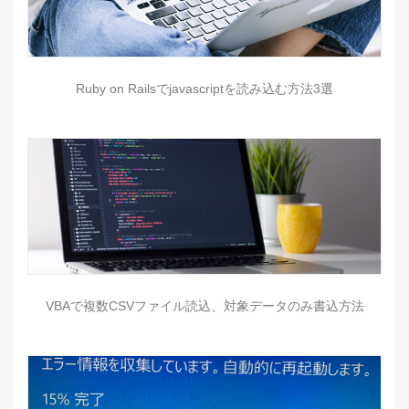
Ruby on Railsでjavascriptを読み込む方法3選
VBAで複数CSVファイル読込、対象データのみ書込方法