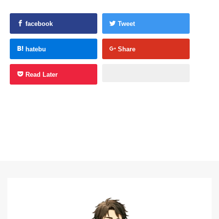
facebook
Tweet
hatebu
Share
Read Later