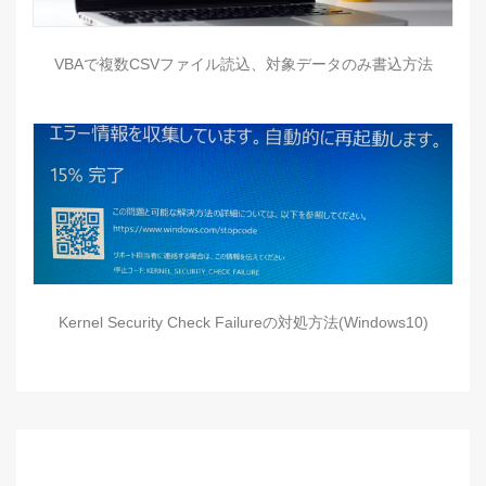
VBAで複数CSVファイル読込、対象データのみ書込方法
Kernel Security Check Failureの対処方法(Windows10)