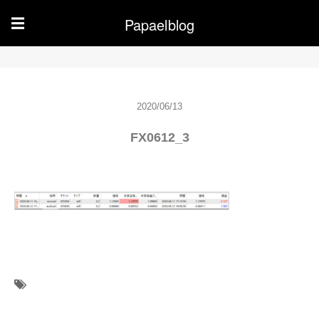
Papaelblog
☰
2020/06/13
FX0612_3