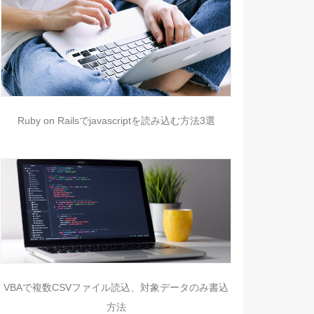
Ruby on Railsでjavascriptを読み込む方法3選
VBAで複数CSVファイル読込、対象データのみ書込
方法