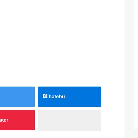
hatebu
ater