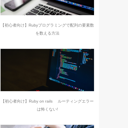
【初心者向け】Rubyプログラミングで配列の要素数
を数える方法
【初心者向け】Ruby on rails ルーティングエラー
は怖くない!