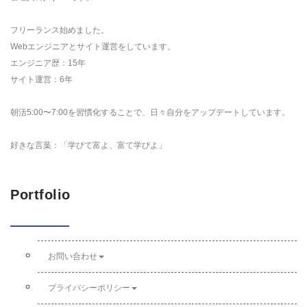
フリーランス始めました。
Webエンジニアとサイト運営をしています。
エンジニア歴：15年
サイト運営：6年
朝活5:00〜7:00を習慣化することで、日々自分をアップデートしています。
好きな言葉：「学びて富よ、富て学びよ」
Portfolio
お問い合わせ
プライバシーポリシー