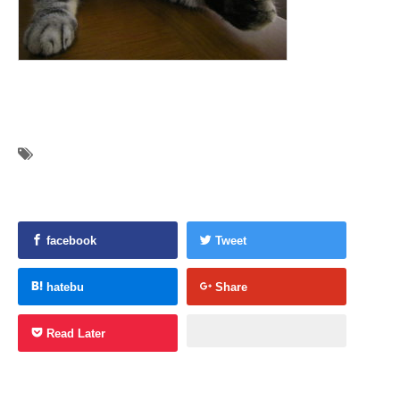
facebook
Tweet
hatebu
Share
Read Later