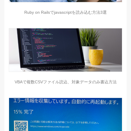
Ruby on Railsでjavascriptを読み込む方法3選
VBAで複数CSVファイル読込、対象データのみ書込方法