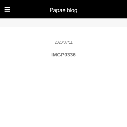
Papaelblog
☰
2020/07/11
IMGP0336