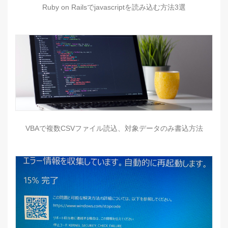
Ruby on Railsでjavascriptを読み込む方法3選
VBAで複数CSVファイル読込、対象データのみ書込方法