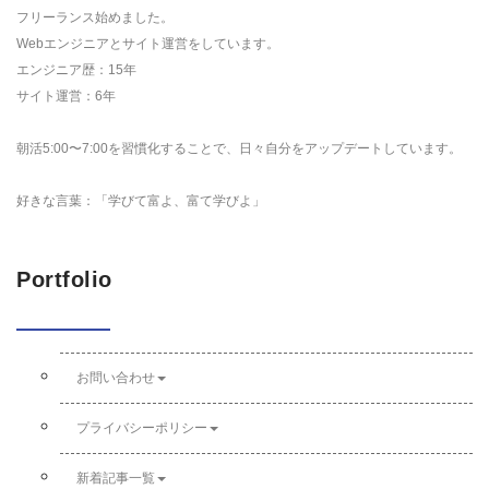
フリーランス始めました。
Webエンジニアとサイト運営をしています。
エンジニア歴：15年
サイト運営：6年
朝活5:00〜7:00を習慣化することで、日々自分をアップデートしています。
好きな言葉：「学びて富よ、富て学びよ」
Portfolio
お問い合わせ
プライバシーポリシー
新着記事一覧