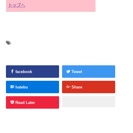
facebook
Tweet
hatebu
Share
Read Later