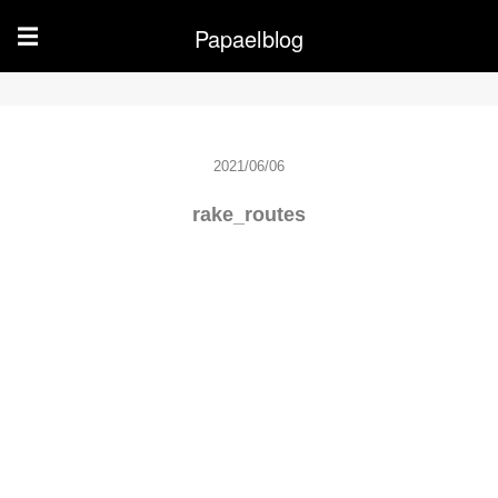
Papaelblog
☰
2021/06/06
rake_routes