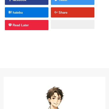
hatebu
Share
Read Later