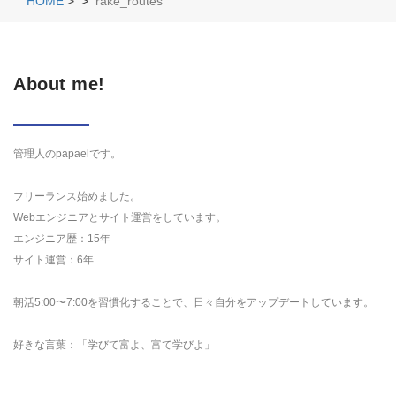
HOME
>
>
rake_routes
About me!
管理人のpapaelです。
フリーランス始めました。
Webエンジニアとサイト運営をしています。
エンジニア歴：15年
サイト運営：6年
朝活5:00〜7:00を習慣化することで、日々自分をアップデートしています。
好きな言葉：「学びて富よ、富て学びよ」