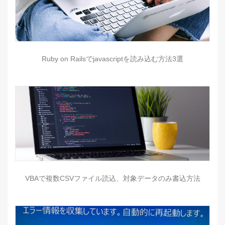
Ruby on Railsでjavascriptを読み込む方法3選
VBAで複数CSVファイル読込、対象データのみ書込方法