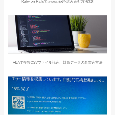
Ruby on Railsでjavascriptを読み込む方法3選
VBAで複数CSVファイル読込、対象データのみ書込方法