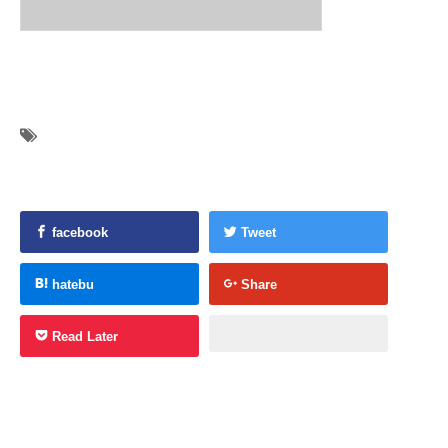
facebook
Tweet
hatebu
Share
Read Later