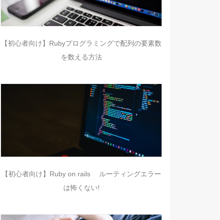
【初心者向け】Rubyプログラミングで配列の要素数
を数える方法
【初心者向け】Ruby on rails ルーティングエラー
は怖くない!