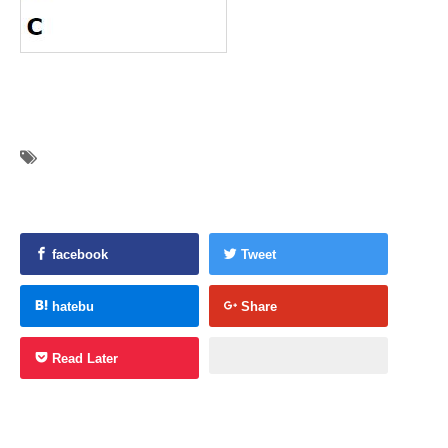
facebook
Tweet
hatebu
Share
Read Later