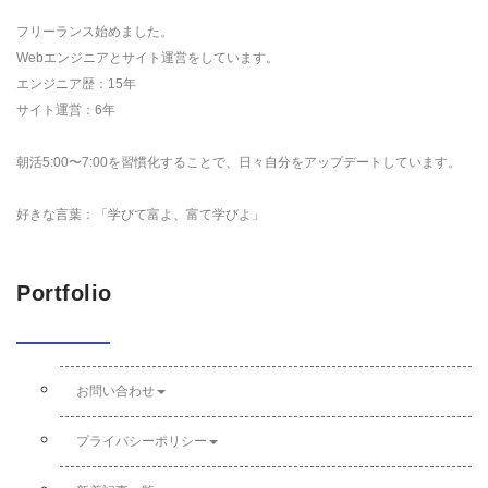
フリーランス始めました。
Webエンジニアとサイト運営をしています。
エンジニア歴：15年
サイト運営：6年
朝活5:00〜7:00を習慣化することで、日々自分をアップデートしています。
好きな言葉：「学びて富よ、富て学びよ」
Portfolio
お問い合わせ
プライバシーポリシー