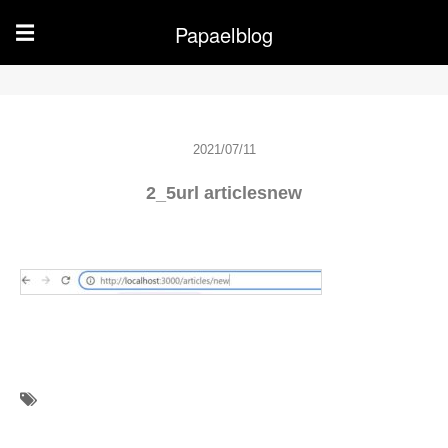
Papaelblog
☰
2021/07/11
2_5url articlesnew