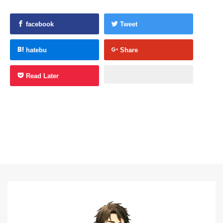
facebook
Tweet
hatebu
Share
Read Later