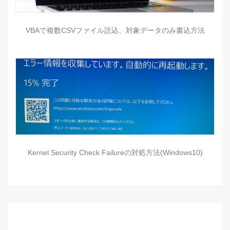
VBAで複数CSVファイル読込、対象データのみ書込方法
Kernel Security Check Failureの対処方法(Windows10)