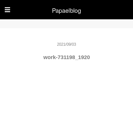
Papaelblog
☰
2021/09/03
work-731198_1920