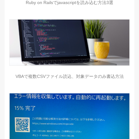
Ruby on Railsでjavascriptを読み込む方法3選
VBAで複数CSVファイル読込、対象データのみ書込方法