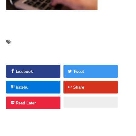
facebook
Tweet
hatebu
Share
Read Later