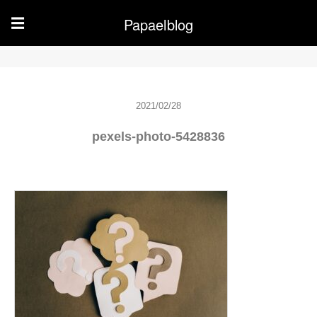
Papaelblog
☰
2021/02/28
pexels-photo-5428836