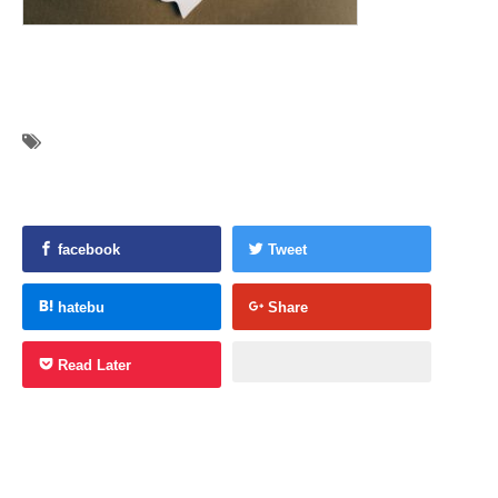
facebook
Tweet
hatebu
Share
Read Later