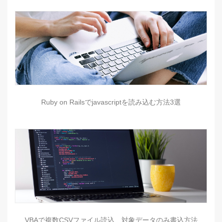
Ruby on Railsでjavascriptを読み込む方法3選
VBAで複数CSVファイル読込、対象データのみ書込方法