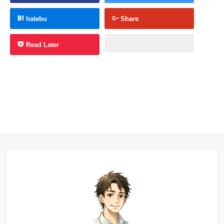
hatebu
Share
Read Later