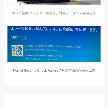
VBAで複数CSVファイル読込、対象データのみ書込方法
Kernel Security Check Failureの対処方法(Windows10)