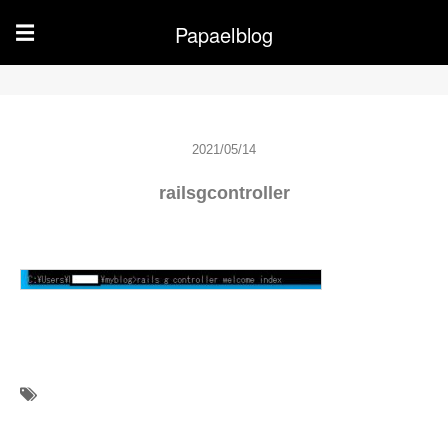
Papaelblog
☰
2021/05/14
railsgcontroller