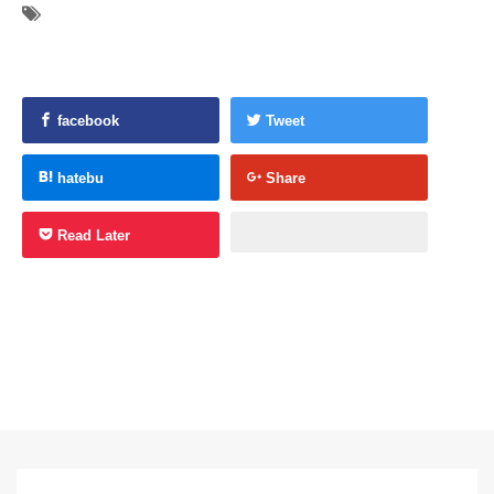
facebook
Tweet
hatebu
Share
Read Later