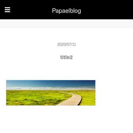
Papaelblog
☰
2020/07/11
title2