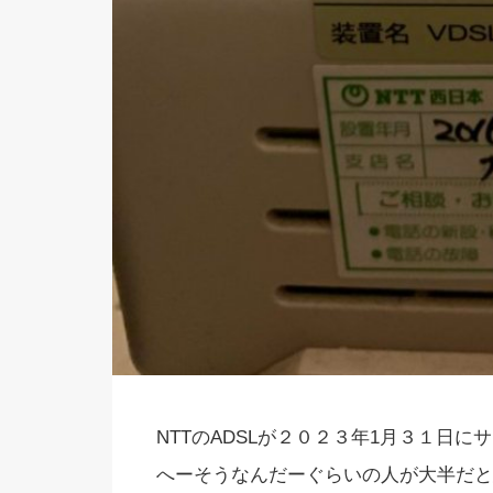
NTTのADSLが２０２３年1月３１日
へーそうなんだーぐらいの人が大半だと