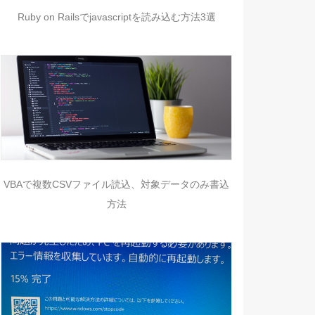
Ruby on Railsでjavascriptを読み込む方法3選
VBAで複数CSVファイル読込、対象データのみ書込
方法