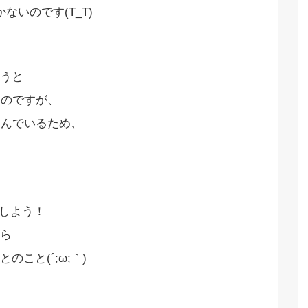
ないのです(T_T)
うと
たのですが、
進んでいるため、
にしよう！
ら
こと(´;ω;｀)