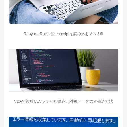
Ruby on Railsでjavascriptを読み込む方法3選
VBAで複数CSVファイル読込、対象データのみ書込方法