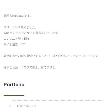
管理人のpapaelです。
フリーランス始めました。
Webエンジニアとサイト運営をしています。
エンジニア歴：15年
サイト運営：6年
朝活5:00〜7:00を習慣化することで、日々自分をアップデートしています。
好きな言葉：「学びて富よ、富て学びよ」
Portfolio
お問い合わせ