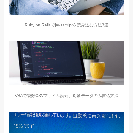
Ruby on Railsでjavascriptを読み込む方法3選
VBAで複数CSVファイル読込、対象データのみ書込方法